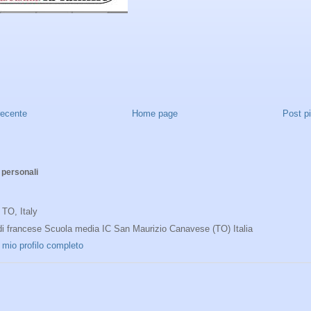
recente
Home page
Post p
 personali
O, Italy
di francese Scuola media IC San Maurizio Canavese (TO) Italia
l mio profilo completo