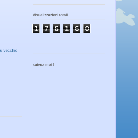
Visualizzazioni totali
1
7
6
1
6
0
iù vecchio
suivez-moi !