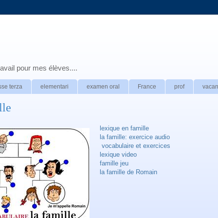
avail pour mes élèves....
sse terza
elementari
examen oral
France
prof
vaca
lle
lexique en famille
la famille: exercice audio
vocabulaire et exercices
lexique video
famille jeu
la famille de Romain